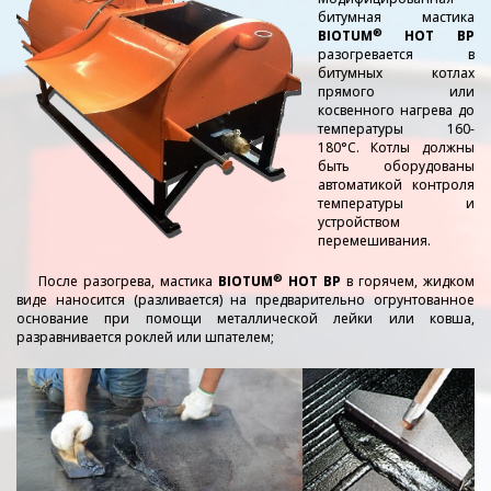
битумная мастика
®
BIOTUM
HOT BР
разогревается в
битумных котлах
прямого или
косвенного нагрева до
температуры 160-
180°С. Котлы должны
быть оборудованы
автоматикой контроля
температуры и
устройством
перемешивания.
®
После разогрева, мастика
BIOTUM
HOT BР
в горячем, жидком
виде наносится (разливается) на предварительно огрунтованное
основание при помощи металлической лейки или ковша,
разравнивается роклей или шпателем;