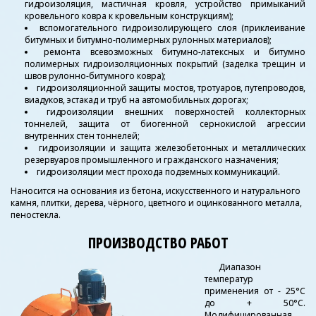
гидроизоляция, мастичная кровля, устройство примыканий
кровельного ковра к кровельным конструкциям);
вспомогательного гидроизолирующего слоя (приклеивание
битумных и битумно-полимерных рулонных материалов);
ремонта всевозможных битумно-латексных и битумно
полимерных гидроизоляционных покрытий (заделка трещин и
швов рулонно-битумного ковра);
гидроизоляционной защиты мостов, тротуаров, путепроводов,
виадуков, эстакад и труб на автомобильных дорогах;
гидроизоляции внешних поверхностей коллекторных
тоннелей, защита от биогенной сернокислой агрессии
внутренних стен тоннелей;
гидроизоляции и защита железобетонных и металлических
резервуаров промышленного и гражданского назначения;
гидроизоляции мест прохода подземных коммуникаций.
Наносится на основания из бетона, искусственного и натурального
камня, плитки, дерева, чёрного, цветного и оцинкованного металла,
пеностекла.
ПРОИЗВОДСТВО РАБОТ
Диапазон
температур
применения от - 25°С
до + 50°С.
Модифицированная