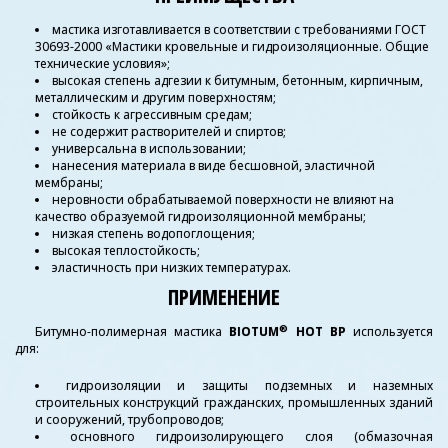
мастика изготавливается в соответствии с требованиями ГОСТ
30693-2000 «Мастики кровельные и гидроизоляционные. Общие
технические условия»;
высокая степень адгезии к битумным, бетонным, кирпичным,
металлическим и другим поверхностям;
стойкость к агрессивным средам;
не содержит растворителей и спиртов;
универсальна в использовании;
нанесения материала в виде бесшовной, эластичной
мембраны;
неровности обрабатываемой поверхности не влияют на
качество образуемой гидроизоляционной мембраны;
низкая степень водопоглощения;
высокая теплостойкость;
эластичность при низких температурах.
ПРИМЕНЕНИЕ
®
Битумно-полимерная мастика
BIOTUM
HOT BР
используется
для:
гидроизоляции и защиты подземных и наземных
строительных конструкций гражданских, промышленных зданий
и сооружений, трубопроводов;
основного гидроизолирующего слоя (обмазочная