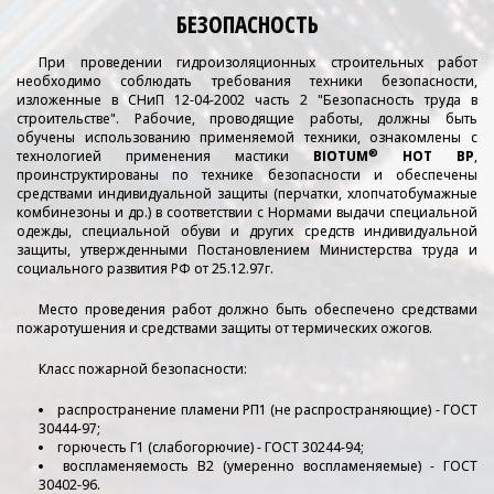
БЕЗОПАСНОСТЬ
При проведении гидроизоляционных строительных работ
необходимо соблюдать требования техники безопасности,
изложенные в СНиП 12-04-2002 часть 2 "Безопасность труда в
строительстве". Рабочие, проводящие работы, должны быть
обучены использованию применяемой техники, ознакомлены с
®
технологией применения мастики
BIOTUM
HOT BР
,
проинструктированы по технике безопасности и обеспечены
средствами индивидуальной защиты (перчатки, хлопчатобумажные
комбинезоны и др.) в соответствии с Нормами выдачи специальной
одежды, специальной обуви и других средств индивидуальной
защиты, утвержденными Постановлением Министерства труда и
социального развития РФ от 25.12.97г.
Место проведения работ должно быть обеспечено средствами
пожаротушения и средствами защиты от термических ожогов.
Класс пожарной безопасности:
распространение пламени РП1 (не распространяющие) - ГОСТ
30444-97;
горючесть Г1 (слабогорючие) - ГОСТ 30244-94;
воспламеняемость В2 (умеренно воспламеняемые) - ГОСТ
30402-96.