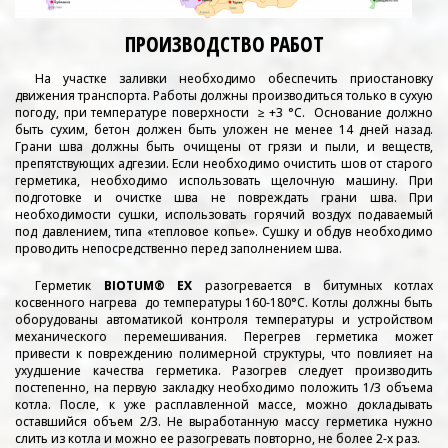
ПРОИЗВОДСТВО РАБОТ
На участке заливки необходимо обеспечить приостановку
движения транспорта. Работы должны производиться только в сухую
погоду, при температуре поверхности ≥ +3 °С. Основание должно
быть сухим, бетон должен быть уложен не менее 14 дней назад.
Грани шва должны быть очищены от грязи и пыли, и веществ,
препятствующих адгезии. Если необходимо очистить шов от старого
герметика, необходимо использовать щелочную машину. При
подготовке и очистке шва не повреждать грани шва. При
необходимости сушки, использовать горячий воздух подаваемый
под давлением, типа «тепловое копье». Сушку и обдув необходимо
проводить непосредственно перед заполнением шва.
Герметик
BIOTUM® EX
разогревается в битумных котлах
косвенного нагрева до температуры 160-180°С. Котлы должны быть
оборудованы автоматикой контроля температуры и устройством
механического перемешивания. Перегрев герметика может
привести к повреждению полимерной структуры, что повлияет на
ухудшение качества герметика. Разогрев следует производить
постепенно, на первую закладку необходимо положить 1/3 объема
котла. После, к уже расплавленной массе, можно докладывать
оставшийся объем 2/3. Не выработанную массу герметика нужно
слить из котла и можно ее разогревать повторно, не более 2-х раз.