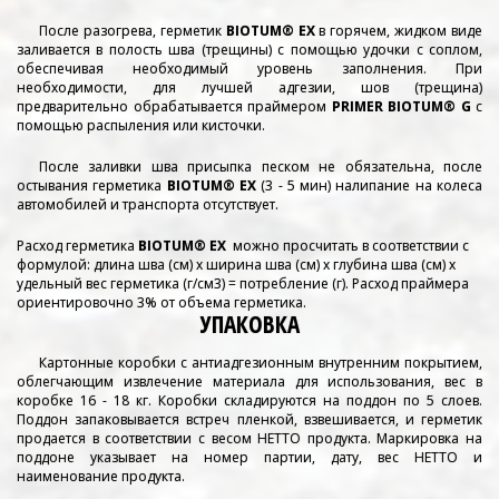
После разогрева, герметик
BIOTUM® EX
в горячем, жидком виде
заливается в полость шва (трещины) с помощью удочки с соплом,
обеспечивая необходимый уровень заполнения. При
необходимости, для лучшей адгезии, шов (трещина)
предварительно обрабатывается праймером
PRIMER BIOTUM® G
с
помощью распыления или кисточки.
После заливки шва присыпка песком не обязательна, после
остывания герметика
BIOTUM® EX
(3 - 5 мин) налипание на колеса
автомобилей и транспорта отсутствует.
Расход герметика
BIOTUM® EX
можно просчитать в соответствии с
формулой: длина шва (см) х ширина шва (см) х глубина шва (см) х
удельный вес герметика (г/см3) = потребление (г). Расход праймера
ориентировочно 3% от объема герметика.
УПАКОВКА
Картонные коробки с антиадгезионным внутренним покрытием,
облегчающим извлечение материала для использования, вес в
коробке 16 - 18 кг. Коробки складируются на поддон по 5 слоев.
Поддон запаковывается встреч пленкой, взвешивается, и герметик
продается в соответствии с весом НЕТТО продукта. Маркировка на
поддоне указывает на номер партии, дату, вес НЕТТО и
наименование продукта.